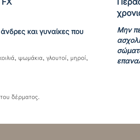
 FX
Περάσ
χρονι
Μην πε
 άνδρες και γυναίκες που
ασχολη
σώματο
οιλιά, ψωμάκια, γλουτοί, μηροί,
επανα
 του δέρματος.